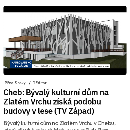
Před 3 roky
1 Editor
Cheb: Bývalý kulturní dům na
Zlatém Vrchu získá podobu
budovy v lese (TV Západ)
Bývalý kulturní dům na Zlatém Vrchu v Chebu,