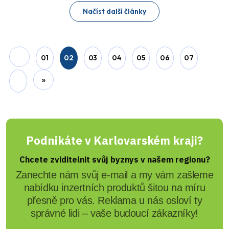
Načíst další články
01
02
03
04
05
06
07
»
Podnikáte v Karlovarském kraji?
Chcete zviditelnit svůj byznys v našem regionu?
Zanechte nám svůj e-mail a my vám zašleme
nabídku inzertních produktů šitou na míru
přesně pro vás. Reklama u nás osloví ty
správné lidi – vaše budoucí zákazníky!