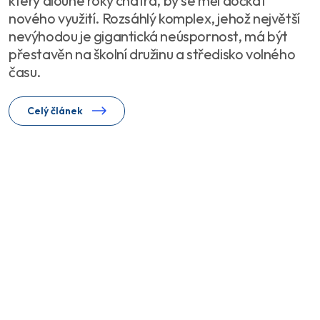
který dlouhé roky chátrá, by se měl dočkat
nového využití. Rozsáhlý komplex, jehož největší
nevýhodou je gigantická neúspornost, má být
přestavěn na školní družinu a středisko volného
času.
Celý článek