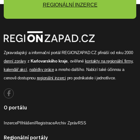
REGIONÁLNÍ INZERCE
Zpravodajský a informační portál REGIONZAPAD.CZ přináší od roku 2000
denní zprávy
z
Karlovarského kraje
, ověřené
kontakty na regionální firmy
,
kalendář akcí
,
nabídky práce
a mnoho dalšího. Nabízí také účinnou a
cenově dostupnou
regionální inzerci
pro podnikatele i jednotlivce.
O portálu
Inzerce
Přihlášení
Registrace
Archiv Zpráv
RSS
Regionální portály