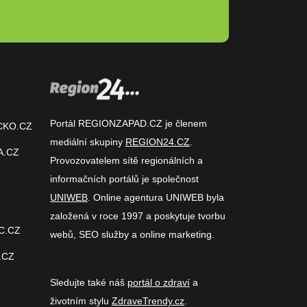
Portál REGIONZAPAD.CZ je členem
CKO.CZ
mediální skupiny
REGION24.CZ
.
A.CZ
Provozovatelem sítě regionálních a
informačních portálů je společnost
UNIWEB
. Online agentura UNIWEB byla
založená v roce 1997 a poskytuje tvorbu
C.CZ
webů, SEO služby a online marketing.
.CZ
Sledujte také náš
portál o zdraví
a
životním stylu
ZdraveTrendy.cz
.