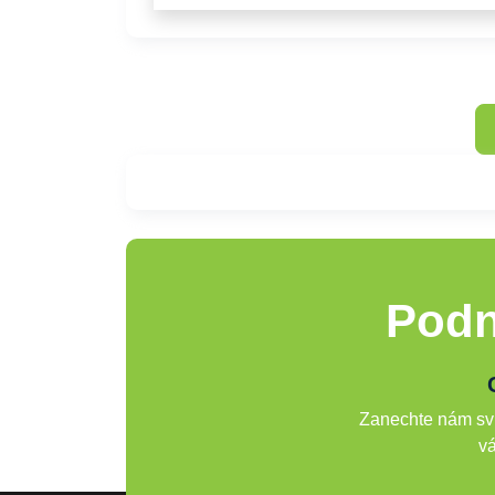
Podn
Zanechte nám svů
vá