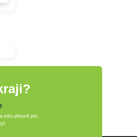
raji?
?
a míru přesně pro
ky!