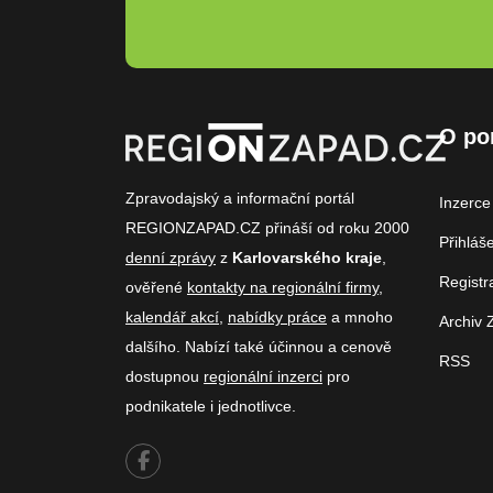
O po
Zpravodajský a informační portál
Inzerce
REGIONZAPAD.CZ přináší od roku 2000
Přihláš
denní zprávy
z
Karlovarského kraje
,
Registr
ověřené
kontakty na regionální firmy
,
kalendář akcí
,
nabídky práce
a mnoho
Archiv 
dalšího. Nabízí také účinnou a cenově
RSS
dostupnou
regionální inzerci
pro
podnikatele i jednotlivce.