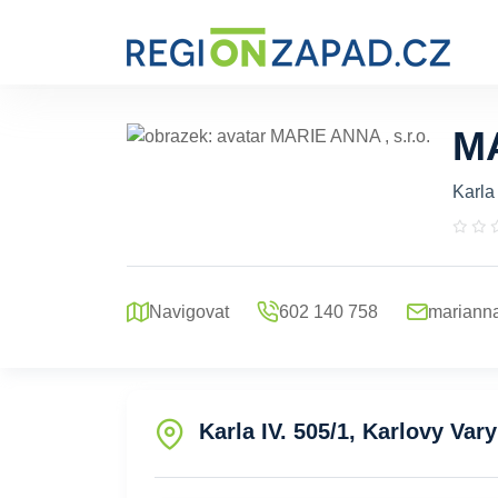
MA
Karla
Navigovat
602 140 758
mariann
Karla IV. 505/1, Karlovy Vary